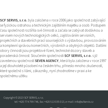
SCF SERVIS, s.r.o.
byla založena v roce 2006 jako společnost zabývající
se fyzickou ostrahou a technickým zajištěním majetku a osob. Postupem
času společnost rozšířila své činnosti a začala se zabývat dodávkou a
servisem nových technologických celků, zajišťováním servisních,
projekčních a stavebních prací souvisejících s výstavbou, provozováním
a komplexní správou komerčních, výrobních a obytných objektů. Dalšími
obory činnosti jsou projektové řízení, technické dozory staveb a
poradenská činnost. Sloučením společnosti
SCF SERVIS, s.r.o.
s již
zavedenou společností
SEVEN AGENCY
, která byla založena v roce 1997
a její dlouholeté působení na českém trhu, přineslo mnoho zkušeností,
které společně s Vámi, zákazníky, nyní zhodnotíme v praxi a ke
společnému užitku.
Copyright © 2023 SCF SERVIS, s.r.o.
tel:
+420 774 799 746
, fax: +420 513 035 013, e-mail:
info@scfservis.cz