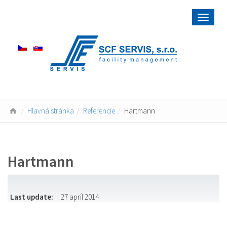
Toggle
navigat
Hlavná stránka
Referencie
Hartmann
Hartmann
Last update:
27 apríl 2014