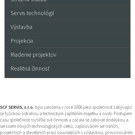
Servis technológií
Výstavba
Projekcia
Riadenie projektov
Realitná činnosť
SCF SERVIS, s.r.o.
byla založena v roce 2006 jako společnost zabývající
se fyzickou ostrahou a technickým zajištěním majetku a osob. Postupem
času společnost rozšířila své činnosti a začala se zabývat dodávkou a
servisem nových technologických celků, zajišťováním servisních,
projekčních a stavebních prací souvisejících s výstavbou, provozováním