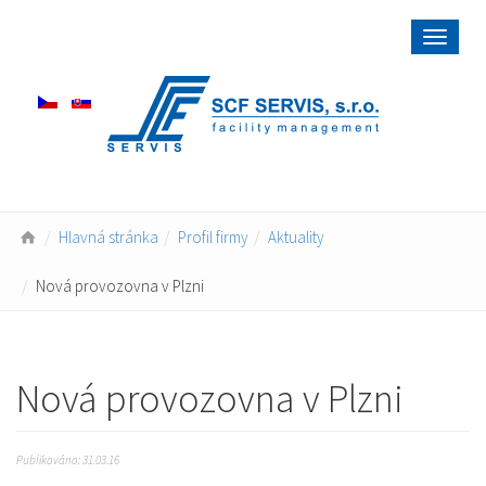
Toggle
navigat
Hlavná stránka
Profil firmy
Aktuality
Nová provozovna v Plzni
Nová provozovna v Plzni
Publikováno: 31.03.16