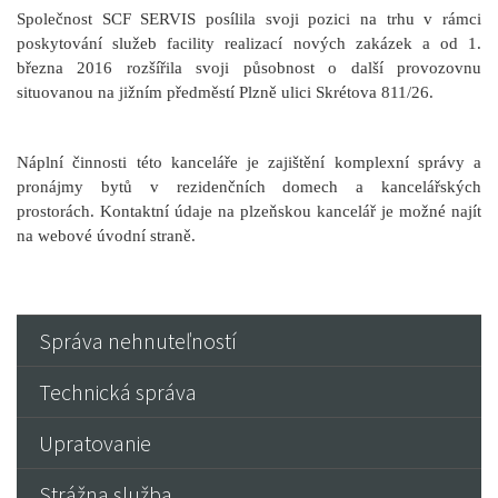
Společnost SCF SERVIS posílila svoji pozici na trhu v rámci
poskytování služeb facility realizací nových zakázek a od 1.
března 2016 rozšířila svoji působnost o další provozovnu
situovanou na jižním předměstí Plzně ulici Skrétova 811/26.
Náplní činnosti této kanceláře je zajištění komplexní správy a
pronájmy bytů v rezidenčních domech a kancelářských
prostorách. Kontaktní údaje na plzeňskou kancelář je možné najít
na webové úvodní straně.
Správa nehnuteľností
Technická správa
Upratovanie
Strážna služba