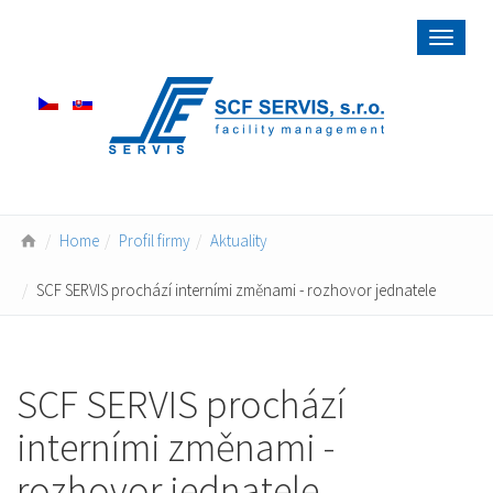
Toggle
navigat
Home
Profil firmy
Aktuality
SCF SERVIS prochází interními změnami - rozhovor jednatele
SCF SERVIS prochází
interními změnami -
rozhovor jednatele