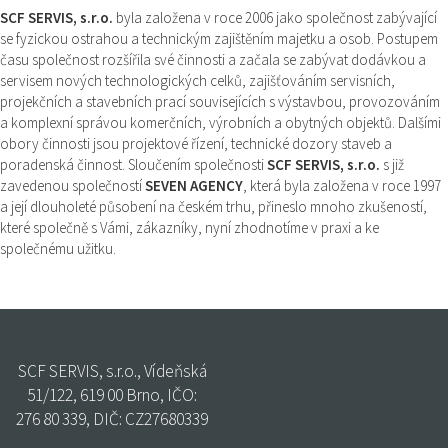
SCF SERVIS, s.r.o.
byla založena v roce 2006 jako společnost zabývající
se fyzickou ostrahou a technickým zajištěním majetku a osob. Postupem
času společnost rozšířila své činnosti a začala se zabývat dodávkou a
servisem nových technologických celků, zajišťováním servisních,
projekčních a stavebních prací souvisejících s výstavbou, provozováním
a komplexní správou komerčních, výrobních a obytných objektů. Dalšími
obory činnosti jsou projektové řízení, technické dozory staveb a
poradenská činnost. Sloučením společnosti
SCF SERVIS, s.r.o.
s již
zavedenou společností
SEVEN AGENCY
, která byla založena v roce 1997
a její dlouholeté působení na českém trhu, přineslo mnoho zkušeností,
které společně s Vámi, zákazníky, nyní zhodnotíme v praxi a ke
společnému užitku.
SCF SERVIS, s.r.o., Vídeňská
51/122, 619 00 Brno, IČO:
276 80 339, DIČ: CZ27680339