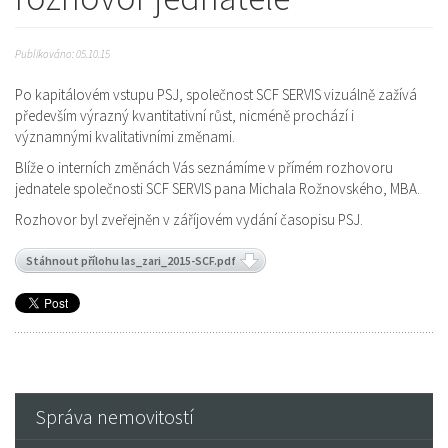
Publikováno: 05.10.15
Po kapitálovém vstupu PSJ, společnost SCF SERVIS vizuálně zažívá
především výrazný kvantitativní růst, nicméně prochází i
významnými kvalitativními změnami.
Blíže o interních změnách Vás seznámíme v přímém rozhovoru
jednatele společnosti SCF SERVIS pana Michala Rožnovského, MBA.
Rozhovor byl zveřejněn v záříjovém vydání časopisu PSJ.
Stáhnout přílohu las_zari_2015-SCF.pdf
Správa nemovitostí