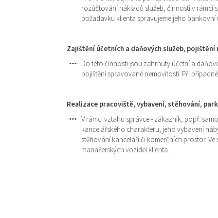
rozúčtování nákladů služeb, činností v rámci s
požadavku klienta spravujeme jeho bankovní 
Zajištění účetních a daňových služeb, pojištěn
Do této činnosti jsou zahrnuty účetní a daňové
pojištění spravované nemovitosti. Při případn
Realizace pracoviště, vybavení, stěhování, par
V rámci vztahu správce - zákazník, popř. samo
kancelářského charakteru, jeho vybavení náby
stěhování kanceláří či komerčních prostor. V
manažerských vozidel klienta.