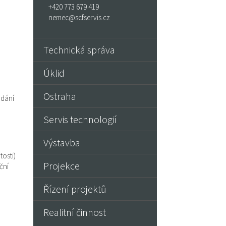
+420 773 679 419
nemec@scfservis.cz
Technická správa
Úklid
Ostraha
ádání
Servis technologií
Výstavba
tosti)
Projekce
ční
Řízení projektů
Realitní činnost