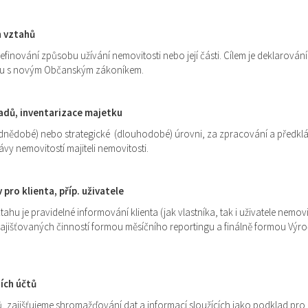
h vztahů
inování způsobu užívání nemovitosti nebo její části. Cílem je deklarování
adu s novým Občanským zákoníkem.
ladů, inventarizace majetku
řednědobé) nebo strategické (dlouhodobé) úrovni, za zpracování a předkl
ávy nemovitostí majiteli nemovitosti.
pro klienta, příp. uživatele
ahu je pravidelné informování klienta (jak vlastníka, tak i uživatele nemovi
ajišťovaných činností formou měsíčního reportingu a finálně formou Výro
ích účtů
ků, zajišťujeme shromažďování dat a informací sloužících jako podklad pro