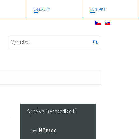
E-REALITY
KONTAKT
Správa nemovitostí
Němec
Petr