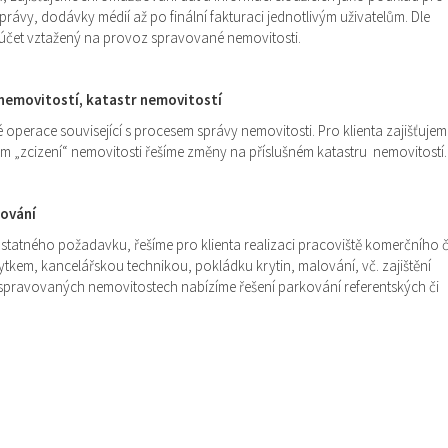
právy, dodávky médií až po finální fakturaci jednotlivým uživatelům. Dle
účet vztažený na provoz spravované nemovitosti.
í nemovitostí, katastr nemovitostí
 operace související s procesem správy nemovitosti. Pro klienta zajišťujem
ém „zcizení“ nemovitosti řešíme změny na příslušném katastru nemovitostí.
kování
statného požadavku, řešíme pro klienta realizaci pracoviště komerčního č
tkem, kancelářskou technikou, pokládku krytin, malování, vč. zajištění
e spravovaných nemovitostech nabízíme řešení parkování referentských či