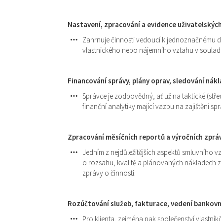
Nastavení, zpracování a evidence uživatelskýc
Zahrnuje činnosti vedoucí k jednoznačnému def
vlastnického nebo nájemního vztahu v soul
Financování správy, plány oprav, sledování nák
Správce je zodpovědný, ať už na taktické (st
finanční analytiky mající vazbu na zajištění spr
Zpracování měsíčních reportů a výročních zpráv 
Jedním z nejdůležitějších aspektů smluvního vzt
o rozsahu, kvalitě a plánovaných nákladech z
zprávy o činnosti.
Rozúčtování služeb, fakturace, vedení bankovn
Pro klienta, zejména pak společenství vlastní