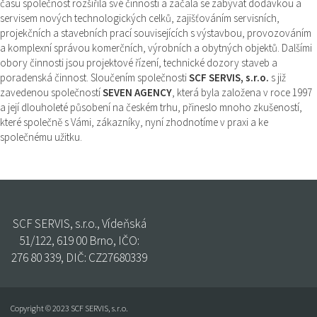
času společnost rozšířila své činnosti a začala se zabývat dodávkou a
servisem nových technologických celků, zajišťováním servisních,
projekčních a stavebních prací souvisejících s výstavbou, provozováním
a komplexní správou komerčních, výrobních a obytných objektů. Dalšími
obory činnosti jsou projektové řízení, technické dozory staveb a
poradenská činnost. Sloučením společnosti
SCF SERVIS, s.r.o.
s již
zavedenou společností
SEVEN AGENCY
, která byla založena v roce 1997
a její dlouholeté působení na českém trhu, přineslo mnoho zkušeností,
které společně s Vámi, zákazníky, nyní zhodnotíme v praxi a ke
společnému užitku.
SCF SERVIS, s.r.o., Vídeňská
51/122, 619 00 Brno, IČO:
276 80 339, DIČ: CZ27680339
Copyright © 2023 SCF SERVIS, s.r.o.