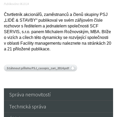
Publikováno: 06.10.14
Čtvrtletník akcionářů, zaměstnanců a členů skupiny PSJ
„LIDÉ & STAVBY“ publikoval ve svém zářijovém čísle
rozhovor s ředitelem a jednatelem společnosti SCF
SERVIS, s.r.o. panem Michalem Rožnovským, MBA. Blíže
o vizích a cílech této dynamicky se rozvíjející společnosti
v oblasti Facility managementu naleznete na stránkách 20
a 21 přiložené publikace.
Stáhnout přílohu PSJ_casopis_zari_2014.pdf
Správa nemovitostí
Technická správa