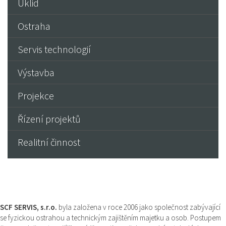
Úklid
Ostraha
Servis technologií
Výstavba
Projekce
Řízení projektů
Realitní činnost
SCF SERVIS, s.r.o.
byla založena v roce 2006 jako společnost zabývající
se fyzickou ostrahou a technickým zajištěním majetku a osob. Postupem