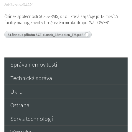
Publikováno: 05.11.14
Článek společnosti SCF SERVIS, s.r.o., která zajišťuje již 18 měsíců
facility management v brněnském mrakodrapu "AZ TOWER".
Stáhnout přílohu SCF-clanek_18mesicu_FM.pdf
Správa nemovitostí
Technická správa
Úklid
Ostraha
Servis technologií