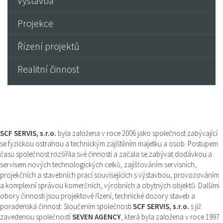
Výstavba
Projekce
Řízení projektů
Realitní činnost
SCF SERVIS, s.r.o.
byla založena v roce 2006 jako společnost zabývající
se fyzickou ostrahou a technickým zajištěním majetku a osob. Postupem
času společnost rozšířila své činnosti a začala se zabývat dodávkou a
servisem nových technologických celků, zajišťováním servisních,
projekčních a stavebních prací souvisejících s výstavbou, provozováním
a komplexní správou komerčních, výrobních a obytných objektů. Dalšími
obory činnosti jsou projektové řízení, technické dozory staveb a
poradenská činnost. Sloučením společnosti
SCF SERVIS, s.r.o.
s již
zavedenou společností
SEVEN AGENCY
, která byla založena v roce 1997