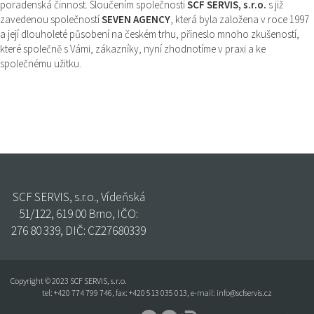
poradenská činnost. Sloučením společnosti
SCF SERVIS, s.r.o.
s již
zavedenou společností
SEVEN AGENCY
, která byla založena v roce 1997
a její dlouholeté působení na českém trhu, přineslo mnoho zkušeností,
které společně s Vámi, zákazníky, nyní zhodnotíme v praxi a ke
společnému užitku.
Nabídka volných pozic
SCF SERVIS, s.r.o., Vídeňská
51/122, 619 00 Brno, IČO:
276 80 339, DIČ: CZ27680339
Copyright © 2023 SCF SERVIS, s.r.o.
tel:
+420 774 799 746
, fax: +420 513 035 013, e-mail:
info@scfservis.cz