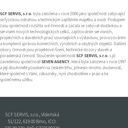
SCF SERVIS, s.r.o.
byla založena v roce 2006 jako společnost zabývající
se fyzickou ostrahou a technickým zajištěním majetku a osob. Postupem
času společnost rozšířila své činnosti a začala se zabývat dodávkou a
servisem nových technologických celků, zajišťováním servisních,
projekčních a stavebních prací souvisejících s výstavbou, provozováním
a komplexní správou komerčních, výrobních a obytných objektů. Dalšími
obory činnosti jsou projektové řízení, technické dozory staveb a
poradenská činnost. Sloučením společnosti
SCF SERVIS, s.r.o.
s již
zavedenou společností
SEVEN AGENCY
, která byla založena v roce 1997
a její dlouholeté působení na českém trhu, přineslo mnoho zkušeností,
které společně s Vámi, zákazníky, nyní zhodnotíme v praxi a ke
společnému užitku.
SCF SERVIS, s.r.o., Vídeňská
51/122, 619 00 Brno, IČO: