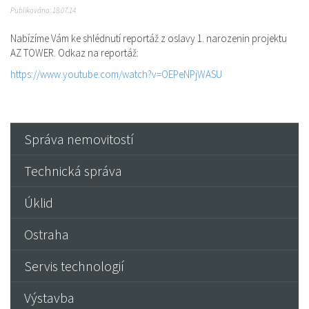
Publikováno: 18.07.14
Nabízíme Vám ke shlédnutí reportáž z oslavy 1. narozenin projektu
AZ TOWER. Odkaz na reportáž:
https://www.youtube.com/watch?v=OEPeNPjWASU
Správa nemovitostí
Technická správa
Úklid
Ostraha
Servis technologií
Výstavba