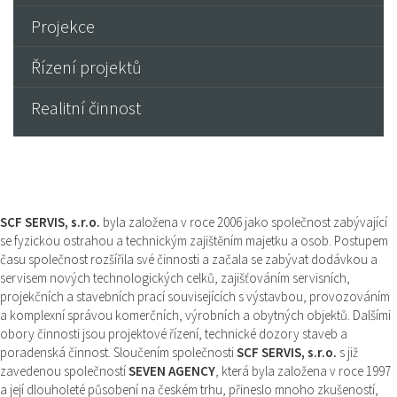
Projekce
Řízení projektů
Realitní činnost
SCF SERVIS, s.r.o.
byla založena v roce 2006 jako společnost zabývající
se fyzickou ostrahou a technickým zajištěním majetku a osob. Postupem
času společnost rozšířila své činnosti a začala se zabývat dodávkou a
servisem nových technologických celků, zajišťováním servisních,
projekčních a stavebních prací souvisejících s výstavbou, provozováním
a komplexní správou komerčních, výrobních a obytných objektů. Dalšími
obory činnosti jsou projektové řízení, technické dozory staveb a
poradenská činnost. Sloučením společnosti
SCF SERVIS, s.r.o.
s již
zavedenou společností
SEVEN AGENCY
, která byla založena v roce 1997
a její dlouholeté působení na českém trhu, přineslo mnoho zkušeností,