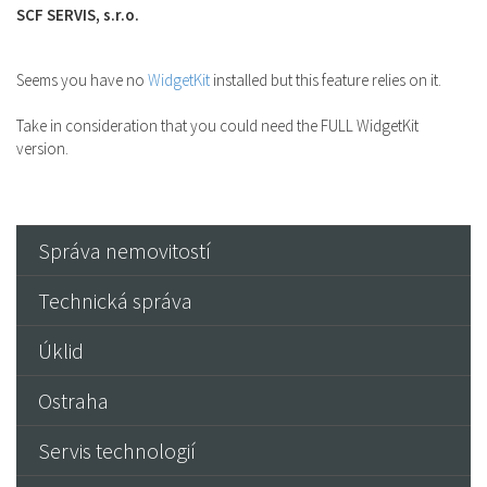
SCF SERVIS, s.r.o.
Seems you have no
WidgetKit
installed but this feature relies on it.
Take in consideration that you could need the FULL WidgetKit
version.
Správa nemovitostí
Technická správa
Úklid
Ostraha
Servis technologií