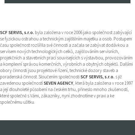
SCF SERVIS, s.r.o.
byla založena v roce 2006 jako společnost zabývající
se fyzickou ostrahou a technickým zajištěním majetku a osob. Postupem
času společnost rozšířila své činnosti a začala se zabývat dodávkou a
servisem nových technologických celků, zajišťováním servisních,
projekčních a stavebních prací souvisejících s výstavbou, provozováním
a komplexní správou komerčních, výrobních a obytných objektů. Dalšími
obory činnosti jsou projektové řízení, technické dozory staveb a
poradenská činnost. Sloučením společnosti
SCF SERVIS, s.r.o.
s již
zavedenou společností
SEVEN AGENCY
, která byla založena v roce 1997
a její dlouholeté působení na českém trhu, přineslo mnoho zkušeností,
které společně s Vámi, zákazníky, nyní zhodnotíme v praxi a ke
společnému užitku.