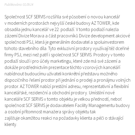
Publikováno: 01.09.14
Společnost SCF SERVIS rozšířila své působení o novou kancelář
v moderních prostorách nejvyšší české budovy AZ TOWER, kde
obsadila jednu kancelář ve 22. podlaží. V tomto podlaží nalezla
zázemí Divize Morava a část pracovníků Divize development akciové
společnosti PSJ, která je generálním dodavatel a spoluinvestorem
tohoto stavebního díla. Tyto exkluzivní prostory využívají též dceřiné
firmy PSJ, mezi než patří i společnost SCF SERVIS. Prostory v tomto
podlaží slouží i pro účely marketingu, které zde má své zázemí a
dokáže prostřednictvím prezentace těchto vzorových kanceláří
nabídnout budoucímu uživateli konkrétní představu možného
dispozičního řešení prostor při jednání o prodeji a pronájmu volných
prostor. AZ TOWER nabízí prestižní adresu, reprezentativní a flexibilní
kancelářské, rezidenční a obchodní prostory. Umístění nové
kanceláře SCF SERVIS v tomto objektu je velkou předností, neboť
společnost SCF SERVIS je dodavatelem Facility Managementu budovy
a osobní přítomnost manažera správy objektu tak
zajišťuje okamžitou reakci na požadavky klienta a péči o stávající
klienty.