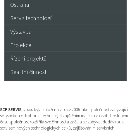
Ostraha
Servis technologií
Výstavba
Projekce
Řízení projektů
Realitní činnost
SCF SERVIS, s.r.o.
byla založena v roce 2006 jako společnost zabývající
se fyzickou ostrahou a technickým zajištěním majetku a osob. Postupem
času společnost rozšířila své činnosti a začala se zabývat dodávkou a
servisem nových technologických celků, zajišťováním servisních,