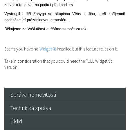
zpívat a tancovat na podiu i před podiem.
Vystoupil i Jiří Zonyga se skupinou Větry z Jihu, kteří zpříjemnili
nadcházející prázdninovou atmosféru.
Děkujeme za Vaši účast a těšíme se opět za rok.
Seems you have no
WidgetKit
installed but this feature relies on it.
Take in consideration that you could need the FULL WidgetKit
version.
Správa nemovitostí
Technická správa
Úklid