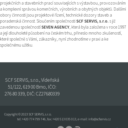
projekčních a stavebních prací souvisejících s výstavbou, provozováním
a komplexní správou komerčních, výrobních a obytných objektů. Dalšími
obory činnosti jsou projektové řízení, technické dozory staveb a
poradenská činnost. Sloučením společnosti
SCF SERVIS, s.r.o.
s již
zavedenou společností
SEVEN AGENCY
, která byla založena v roce 1997
a její dlouholeté působení na českém trhu, přineslo mnoho zkušeností,
které společně s Vámi, zákazníky, nyní zhodnotíme v praxi a ke
společnému užitku.
SCF SERVIS, s.r.o., Vídeňská
51/122, 619 00 Brno, IČO:
276 80 339, DIČ: CZ27680339
Copyright © 2023 SCF SERVIS, s.r.o.
tel:
+420 774 799 746
, fax: +420 513 035 013, e-mail:
info@scfservis.cz