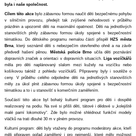
byla i naše společnost.
Cílem této akce
bylo zábavnou formou naučit děti bezpečnému pohybu
v silničním provozu, předejít tak zvýšené nehodovosti v průběhu
prázdnin a upozornit děti na maximální opatrnost. Děti na jednotlivých
stanovištích plnily zábavnou formou úkoly spojené s bezpečnostní
tématikou. Do dětského programu nemalou částí přispěl
HZS města
Brna
, který seznámil děti s nebezpečím otevřeného ohně a na závěr
předvedl hašení pěnou.
Městská policie Brno
učila děti poznávání
dopravních značek a orientaci v dopravních situacích.
Liga vozíčkářů
měla pro děti naplánovaný slalom mezi kužely na vozíčku nebo
košíkovou taktéž z pohledu vozíčkářů. Připraveny byly i soutěže o
ceny. V průběhu celého odpoledne děti na jednotlivých stanovištích
měly za úkol plnit zábavnou formou úkoly spojené s bezpečnostní
tématikou a to i u stanovišť s komerčním zaměřením.
Součástí této akce byl bohatý kulturní program pro děti i dospělé
realizovaný na podiu. Na své si přišli děti, tátové i dědové u „kolejiště
malé parní lokomotivy“. Zde bylo možné shlédnout funkční modely
vláčků na trati dlouhé 30 m v plném provozu.
Kulturní program: děti byly vtaženy do programu moderátory akce, kteří
měli připraven pořad zaměřený i pro nejmenší, které měly možnost