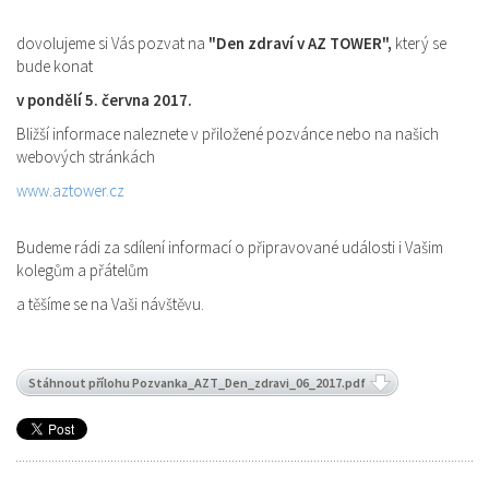
dovolujeme si Vás pozvat na
"Den zdraví v AZ TOWER",
který se
bude konat
v pondělí 5. června 2017.
Bližší informace naleznete v přiložené pozvánce nebo na našich
webových stránkách
www.aztower.cz
Budeme rádi za sdílení informací o připravované události i Vašim
kolegům a přátelům
a těšíme se na Vaši návštěvu.
Stáhnout přílohu Pozvanka_AZT_Den_zdravi_06_2017.pdf