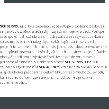
SCF SERVIS, s.r.o.
byla založena v roce 2006 jako společnost zabývající
se fyzickou ostrahou a technickým zajištěním majetku a osob. Postupem
času společnost rozšířila své činnosti a začala se zabývat dodávkou a
servisem nových technologických celků, zajišťováním servisních,
projekčních a stavebních prací souvisejících s výstavbou, provozováním
a komplexní správou komerčních, výrobních a obytných objektů. Dalšími
obory činnosti jsou projektové řízení, technické dozory staveb a
poradenská činnost. Sloučením společnosti
SCF SERVIS, s.r.o.
s již
zavedenou společností
SEVEN AGENCY
, která byla založena v roce 1997
a její dlouholeté působení na českém trhu, přineslo mnoho zkušeností,
které společně s Vámi, zákazníky, nyní zhodnotíme v praxi a ke
společnému užitku.