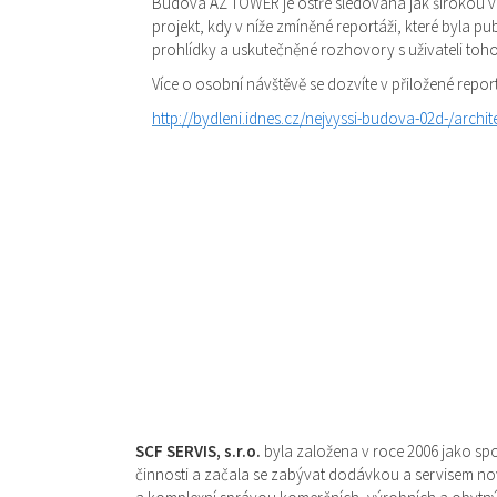
Budova AZ TOWER je ostře sledována jak širokou veř
projekt, kdy v níže zmíněné reportáži, které byla pu
prohlídky a uskutečněné rozhovory s uživateli to
Více o osobní návštěvě se dozvíte v přiložené report
http://bydleni.idnes.cz/nejvyssi-budova-02d-/arc
SCF SERVIS, s.r.o.
byla založena v roce 2006 jako spo
činnosti a začala se zabývat dodávkou a servisem nov