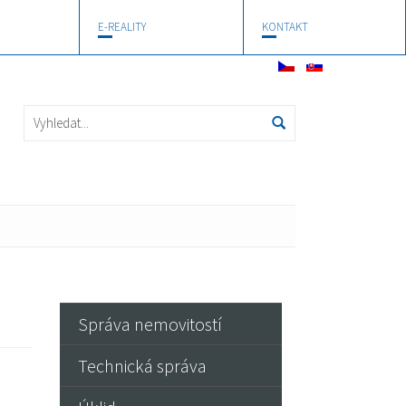
E-REALITY
KONTAKT
Správa nemovitostí
Technická správa