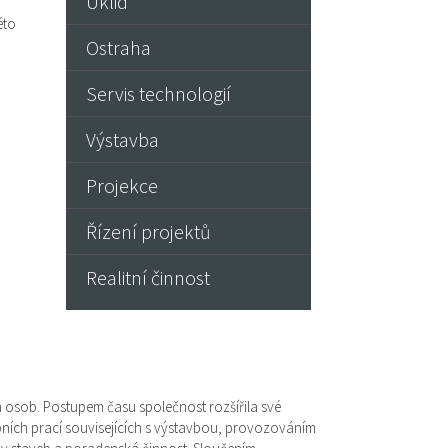
Úklid
éto
Ostraha
Servis technologií
Výstavba
Projekce
Řízení projektů
Realitní činnost
a osob. Postupem času společnost rozšířila své
bních prací souvisejících s výstavbou, provozováním