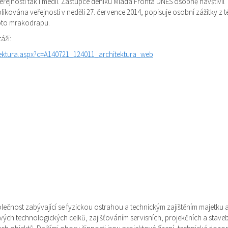
ejností tak i médii. Zástupce deníku Mladá Fronta DNES osobně navštívil
blikována veřejnosti v neděli 27. července 2014, popisuje osobní zážitky z t
hoto mrakodrapu.
áži:
hitektura.aspx?c=A140721_124011_architektura_web
lečnost zabývající se fyzickou ostrahou a technickým zajištěním majetku 
ých technologických celků, zajišťováním servisních, projekčních a stave