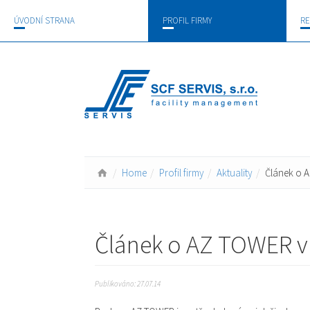
ÚVODNÍ STRANA
PROFIL FIRMY
RE
Home
Profil firmy
Aktuality
Článek o A
Článek o AZ TOWER v 
Publikováno: 27.07.14