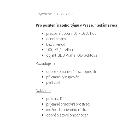
Vytvořeno: 15. 11. 2017 6:15
Pro posílení našeho týmu v Praze, hledáme rec
pracovní doba 7.00 - 16.00 hodin
denní směny
bez víkendů
100,- Kč / hodinu
objekt BDO Praha, Olbrachtova
Požadujeme:
dobré komunikační schopnosti
příjemné vystupování
pečlivost
Nabízíme:
práci na DPP
příjemné pracovní prostředí
možnost kariérního růstu
dobré platové ohodnocení