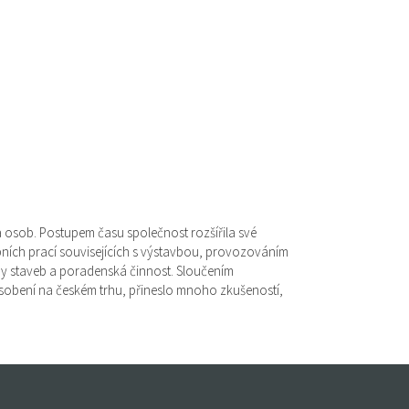
a osob. Postupem času společnost rozšířila své
bních prací souvisejících s výstavbou, provozováním
ry staveb a poradenská činnost. Sloučením
působení na českém trhu, přineslo mnoho zkušeností,