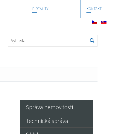
E-REALITY
KONTAKT
Správa nemovitostí
Technická správa