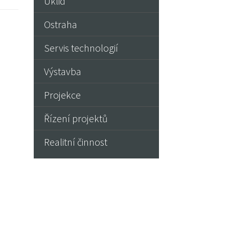
Úklid
Ostraha
Servis technologií
Výstavba
Projekce
Řízení projektů
Realitní činnost