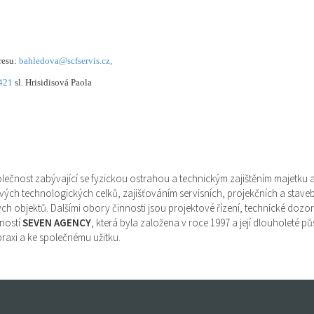
esu:
bahledova@scfservis.cz,
421
sl. Hrisidisová Paola
lečnost zabývající se fyzickou ostrahou a technickým zajištěním majetku 
ých technologických celků, zajišťováním servisních, projekčních a stave
h objektů. Dalšími obory činnosti jsou projektové řízení, technické dozo
čností
SEVEN AGENCY
, která byla založena v roce 1997 a její dlouholeté 
raxi a ke společnému užitku.