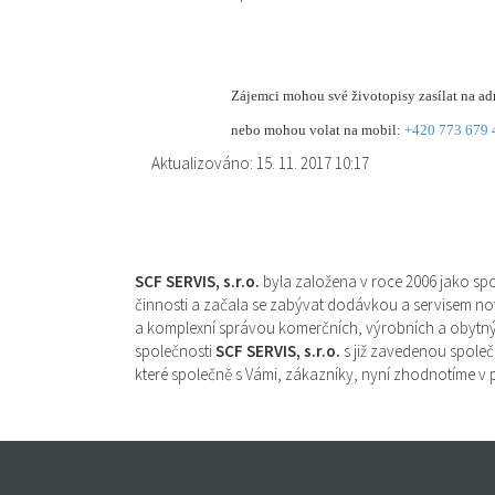
Zájemci mohou své životopisy zasílat na adr
nebo mohou volat na mobil:
+420 773 679 
Aktualizováno: 15. 11. 2017 10:17
SCF SERVIS, s.r.o.
byla založena v roce 2006 jako spo
činnosti a začala se zabývat dodávkou a servisem nov
a komplexní správou komerčních, výrobních a obytnýc
společnosti
SCF SERVIS, s.r.o.
s již zavedenou spole
které společně s Vámi, zákazníky, nyní zhodnotíme v p